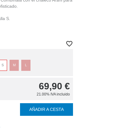
. Combínala con el chaleco Arani para
fisticado.
lla S.
S
M
L
69,90
€
21.00%
IVA incluido
AÑADIR A CESTA