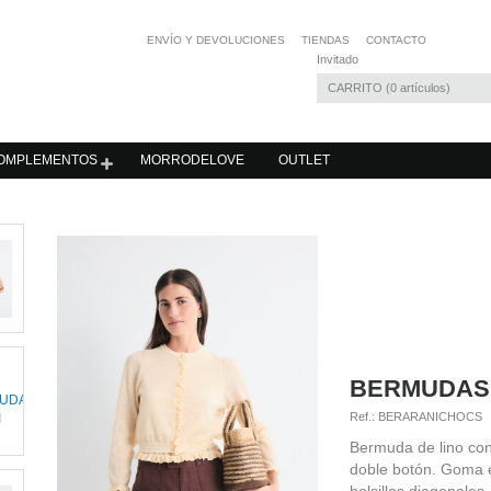
ENVÍO Y DEVOLUCIONES
TIENDAS
CONTACTO
Invitado
CARRITO
0
artículos
OMPLEMENTOS
MORRODELOVE
OUTLET
BERMUDAS
Ref.:
BERARANICHOCS
Bermuda de lino con 
doble botón. Goma en