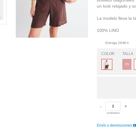
bolsillos diagonales
un look relajado y so
La modelo lleva la ta
100% LINO
Entrega 24/48 h
COLOR
TALLA
XS
-
+
unidades
Envío y devoluciones