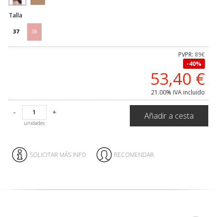
Talla
37
38
PVPR:
89€
40%
53,40
€
21.00%
IVA incluido
-
+
Añadir a cesta
unidades
SOLICITAR MÁS INFO
RECOMENDAR