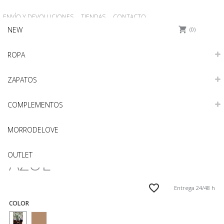
ENVÍO Y DEVOLUCIONES
TIENDAS
CONTACTO
NEW
0
ROPA
ZAPATOS
COMPLEMENTOS
1951AZUL37
MORRODELOVE
BOTIN SERRAJE PARIS
OUTLET
AZUL
Entrega 24/48 h
COLOR