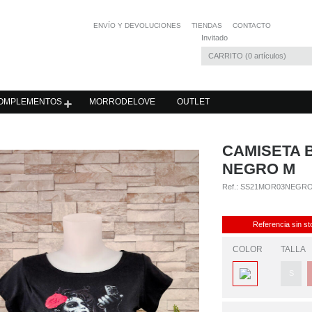
ENVÍO Y DEVOLUCIONES
TIENDAS
CONTACTO
Invitado
CARRITO
0
artículos
OMPLEMENTOS
MORRODELOVE
OUTLET
CAMISETA 
NEGRO M
Ref.:
SS21MOR03NEGR
Referencia sin st
COLOR
TALLA
S