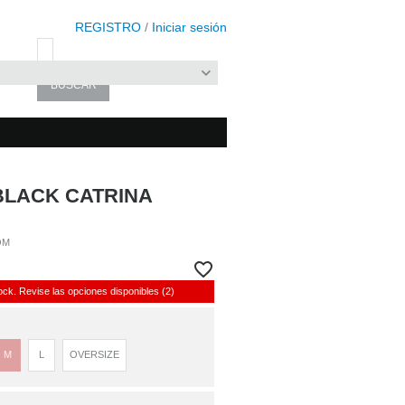
REGISTRO
/
Iniciar sesión
BLACK CATRINA
OM
ock. Revise las opciones disponibles (2)
M
L
OVERSIZE