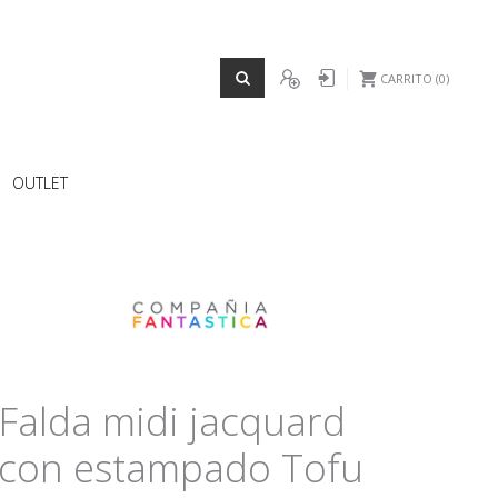
REGISTRO
Iniciar sesión
CARRITO
0
OUTLET
Falda midi jacquard
con estampado Tofu