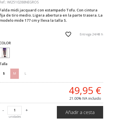
Ref.:
WI2510288NEGROS
Falda midi jacquard con estampado Tofu. Con cintura
fija de tiro medio. Ligera abertura en la parte trasera. La
modelo mide 177 cm y lleva la talla S.
Entrega 24/48 h
COLOR
Talla
S
M
L
49,95
€
21.00%
IVA incluido
-
+
Añadir a cesta
unidades