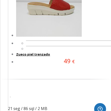
Zueco piel trenzado
49
€
1.321 seg /
86 sql
/ 2 MB