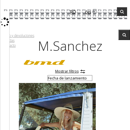
REGISTRO
Iniciar sesión
0
Envío y devoluciones
M.Sanchez
Tiendas
Contacto
Mostrar filtros
NEW
ROPA
ZAPATOS
COMPLEMENTOS
MORRODELOVE
OUTLET