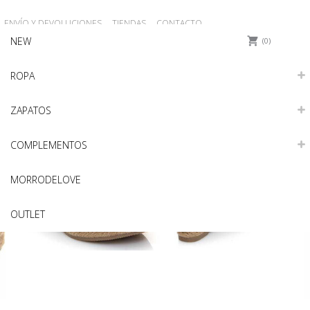
ENVÍO Y DEVOLUCIONES
TIENDAS
CONTACTO
NEW
REGISTRO
Iniciar sesión
0
ROPA
ZAPATOS
COMPLEMENTOS
MORRODELOVE
OUTLET