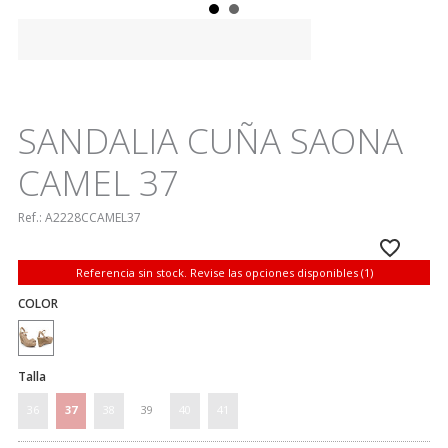
SANDALIA CUÑA SAONA
CAMEL 37
Ref.:
A2228CCAMEL37
Referencia sin stock. Revise las opciones disponibles (1)
COLOR
Talla
36
37
38
39
40
41