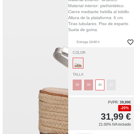
Material interior: piel/sintético.
Cierre mediante hebilla al tobillo.
Altura de la plataforma: 6 cm.
Tiras tubulares. Piso de esparto
Suela de goma.
Entrega 24/48 h
COLOR
TALLA
38
39
40
41
PVPR:
39,99€
20%
31,99
€
21.00%
IVA incluido