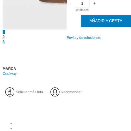
-
+
unidades
AÑADIR A CESTA
1
2
Envío y devoluciones
3
MARCA
Coolway
Solicitar más info
Recomendar