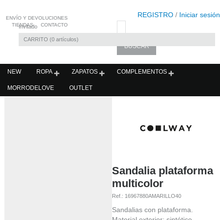
REGISTRO
/
Iniciar sesión
ENVÍO Y DEVOLUCIONES
TIENDAS
CONTACTO
Invitado
CARRITO
0
artículos
NEW
ROPA
ZAPATOS
COMPLEMENTOS
MORRODELOVE
OUTLET
Sandalia plataforma
multicolor
Ref.:
16967880AMARILLO40
Sandalias con plataforma.
Material exterior: sintético.