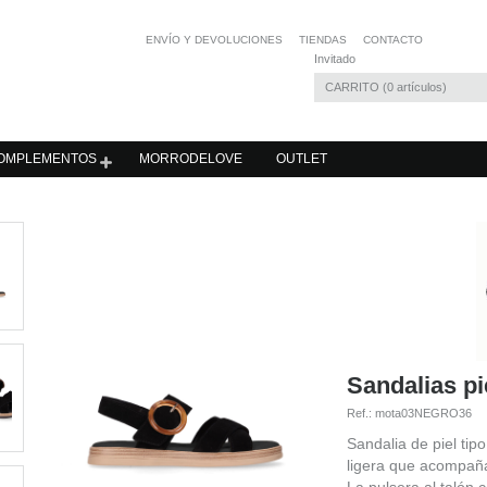
ENVÍO Y DEVOLUCIONES
TIENDAS
CONTACTO
Invitado
CARRITO
0
artículos
OMPLEMENTOS
MORRODELOVE
OUTLET
Sandalias p
Ref.:
mota03NEGRO36
Sandalia de piel tip
ligera que acompañ