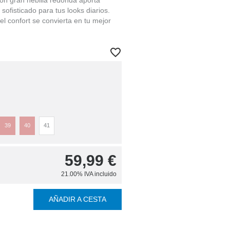
con gran hebilla redonda aporta
 sofisticado para tus looks diarios.
el confort se convierta en tu mejor
39
40
41
59,99
€
21.00%
IVA incluido
AÑADIR A CESTA