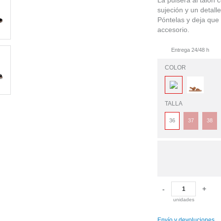
La pulsera al talón 
sujeción y un detalle
Póntelas y deja que 
accesorio.
Entrega 24/48 h
COLOR
TALLA
36
37
38
-
+
unidades
Envío y devoluciones