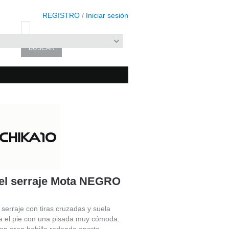
REGISTRO
/
Iniciar sesión
iel serraje Mota NEGRO
o serraje con tiras cruzadas y suela
a el pie con una pisada muy cómoda.