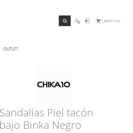
REGISTRO
Iniciar sesión
CARRITO
0
OUTLET
Sandalias Piel tacón
bajo Binka Negro