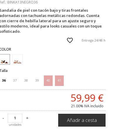
Ref.:
BINKA13NEGRO36
Sandalia de piel con tacón bajo y tiras frontales
adornadas con tachuelas metálicas redondas. Cuenta
con cierre de hebilla lateral para un ajuste seguro y
estilo moderno, ideal para looks casuales con un toque
sofisticado.
Entrega 24/48 h
COLOR
Talla
36
37
38
39
40
41
59,99
€
21.00%
IVA incluido
-
+
Añadir a cesta
unidades