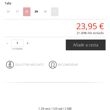
Talla
36
37
38
39
40
41
23,95
€
21.00%
IVA incluido
-
+
Añadir a cesta
unidades
SOLICITAR MÁS INFO
RECOMENDAR
1.39 seg /
120 sql
/ 2 MB