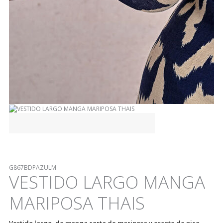
G867BDPAZULM
VESTIDO LARGO MANGA
MARIPOSA THAIS