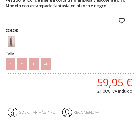
Vestido largo, de manga corta de mariposa y escote de pico.
Modelo con estampado fantasía en blanco y negro.
COLOR
Talla
S
M
L
XL
59,95
€
21.00%
IVA incluido
SOLICITAR MÁS INFO
RECOMENDAR