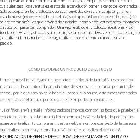
que puedan ocurrir en el transcurso de una devolución por parte del cliente. En
cualquier caso, los eventuales gastos de la devolución corren a cargo del comprador.
Sólo se aceptarán los productos que sean enviados con su embalaje original, en
estado nuevo (no deteriorados por el uso) y completo (si posee accesorios, etc...). No
se aceptarán artículos que hayan sido enviados incompletos, estropeados, montados
o sucios por parte del Comprador. Una vez recibido el producto, nuestro servicio
técnico lo revisara y si todo está correcto, se procederá a devolver el importe pagado
(se utilizará la misma forma de pago utilizada por el cliente cuando realizó el
pedido).
CÓMO DEVOLVER UN PRODUCTO DEFECTUOSO
Lamentamos si te ha llegado un producto con defecto de fábrica! Nuestro equipo
revisa cuidadosamente cada prenda antes de ser enviada, pasando por un triple
control, por lo que esto no es lo habitual, pero si ello ocurre, estaremos encantados
de reemplazar el artículo por otro que esté en perfectas condiciones.
1. Por favor, envía email a info@calzadosbaamonde.com con las fotos que prueben el
defecto del artículo, la factura o ticket de compra (es válida la hoja de pedido que
aparece al finalizar tu compra en nuestra web), el nombre completo de la persona
que realizó la compra y el email a través del que se realizó el pedido.
LA
NOTIFICACIÓN DE PRENDA DEFECTUOSA DEBE REALIZARSE EN UN PLAZO