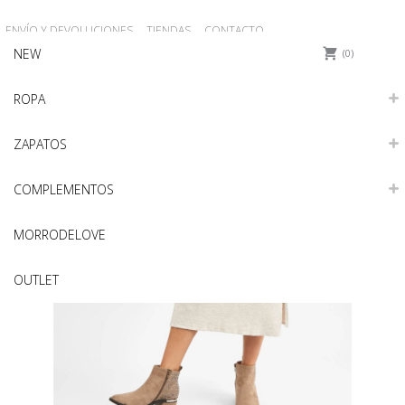
ENVÍO Y DEVOLUCIONES
TIENDAS
CONTACTO
NEW
REGISTRO
Iniciar sesión
0
ROPA
ZAPATOS
COMPLEMENTOS
MORRODELOVE
OUTLET