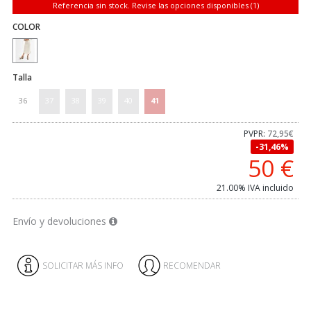
Referencia sin stock. Revise las opciones disponibles (1)
COLOR
Talla
36
37
38
39
40
41
PVPR:
72,95€
31,46%
50
€
21.00%
IVA incluido
Envío y devoluciones
SOLICITAR MÁS INFO
RECOMENDAR