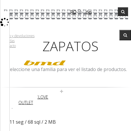
REGISTRO
Iniciar sesión
0
Envío y devoluciones
ZAPATOS
Tiendas
Contacto
Seleccione una familia para ver el listado de productos.
NEW
ROPA
ZAPATOS
COMPLEMENTOS
MORRODELOVE
OUTLET
1.411 seg /
68 sql
/ 2 MB