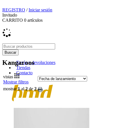
REGISTRO
/
Iniciar sesión
Invitado
CARRITO
0
artículos
Kangaroos
Envío y devoluciones
Tiendas
Contacto
vistas
Mostrar filtros
mostrar
1
al
2
de
2