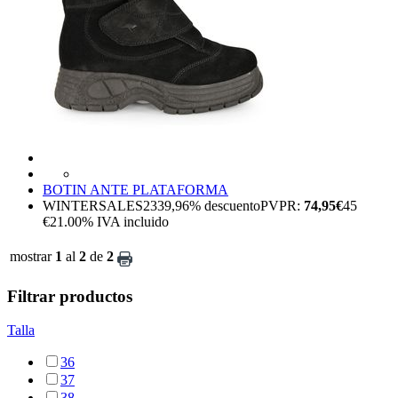
BOTIN ANTE PLATAFORMA
WINTERSALES23
39,96%
descuento
PVPR:
74,95€
45
€
21.00%
IVA incluido
mostrar
1
al
2
de
2
Filtrar productos
Talla
36
37
38