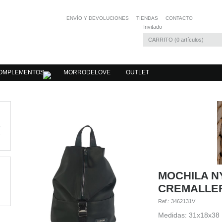
ENVÍO Y DEVOLUCIONES
TIENDAS
CONTACTO
Invitado
CARRITO
0
artículos
OMPLEMENTOS
MORRODELOVE
OUTLET
MOCHILA N
CREMALLE
Ref.:
3462131V
Medidas: 31x18x38