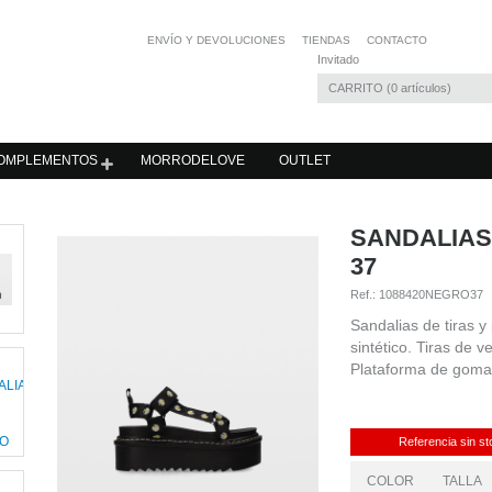
ENVÍO Y DEVOLUCIONES
TIENDAS
CONTACTO
Invitado
CARRITO
0
artículos
OMPLEMENTOS
MORRODELOVE
OUTLET
SANDALIAS
37
Ref.:
1088420NEGRO37
Sandalias de tiras y 
sintético. Tiras de v
Plataforma de goma
Referencia sin st
COLOR
TALLA