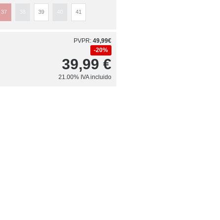
37
38
39
40
41
PVPR:
49,99€
20%
39,99
€
21.00%
IVA incluido