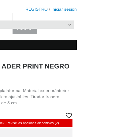
REGISTRO
/
Iniciar sesión
 ADER PRINT NEGRO
plataforma. Material exterior/interior:
elcro ajustables. Tirador trasero.
 de 8 cm.
ock. Revise las opciones disponibles (2)