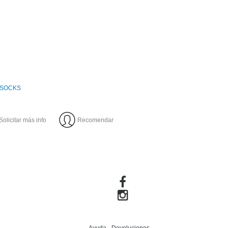
 SOCKS
Solicitar más info
Recomendar