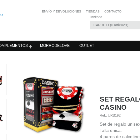
ENVÍO Y DEVOLUCIONES
TIENDAS
CONTACTO
Invitado
CARRITO
0
artículos
OMPLEMENTOS
MORRODELOVE
OUTLET
SET REGAL
CASINO
Ref.:
URB192
Set de regalo unise
Talla única.
4 pares de calcetin