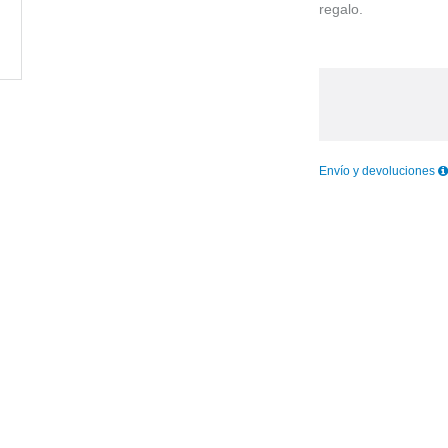
regalo.
Envío y devoluciones