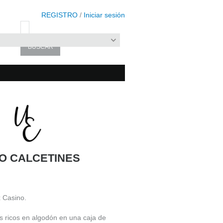
REGISTRO
/
Iniciar sesión
O CALCETINES
x Casino.
es ricos en algodón en una caja de