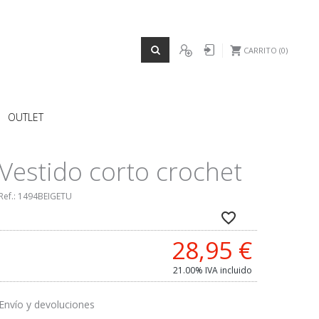
REGISTRO
Iniciar sesión
CARRITO
0
OUTLET
Vestido corto crochet
Ref.:
1494BEIGETU
28,95
€
21.00%
IVA incluido
Envío y devoluciones