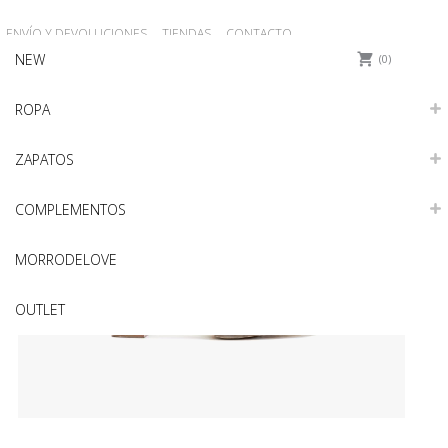
ENVÍO Y DEVOLUCIONES
TIENDAS
CONTACTO
NEW
REGISTRO
Iniciar sesión
0
ROPA
ZAPATOS
COMPLEMENTOS
MORRODELOVE
OUTLET