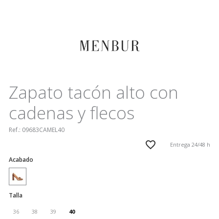
Zapato tacón alto con
cadenas y flecos
Ref.:
09683CAMEL40
Entrega 24/48 h
Acabado
Talla
36
38
39
40