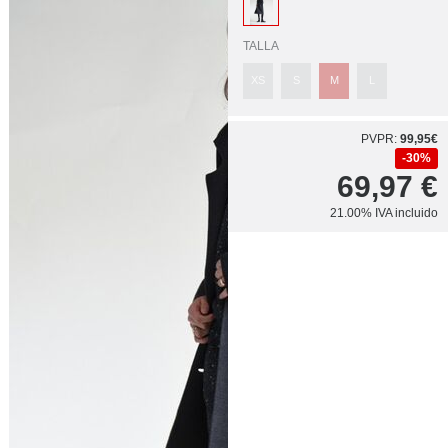
TALLA
XS
S
M
L
PVPR:
99,95€
30%
69,97
€
21.00%
IVA incluido