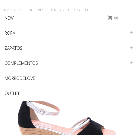
ENVÍO Y DEVOLUCIONES
TIENDAS
CONTACTO
NEW
REGISTRO
Iniciar sesión
0
ROPA
ZAPATOS
COMPLEMENTOS
MORRODELOVE
OUTLET