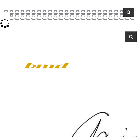
0
Envío y devoluciones
Tiendas
Contacto
NEW
ROPA
ZAPATOS
COMPLEMENTOS
MORRODELOVE
OUTLET