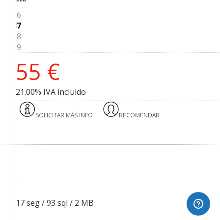
36
37
38
39
55
€
21.00%
IVA incluido
SOLICITAR MÁS INFO
RECOMENDAR
1.217 seg /
93 sql
/ 2 MB