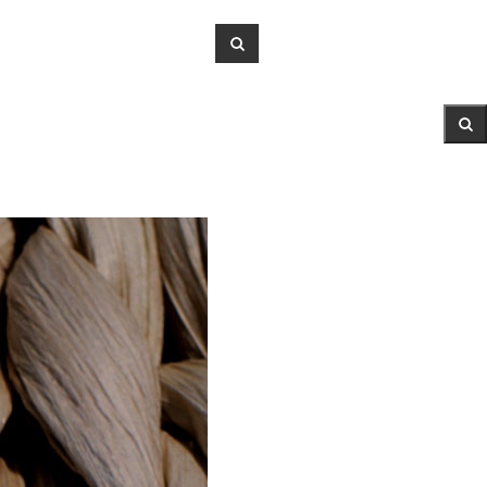
VE
OUTLET