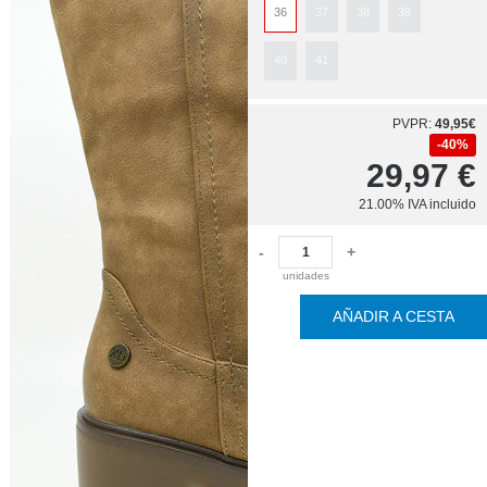
36
37
38
39
40
41
PVPR:
49,95€
40%
29,97
€
21.00%
IVA incluido
-
+
unidades
AÑADIR A CESTA