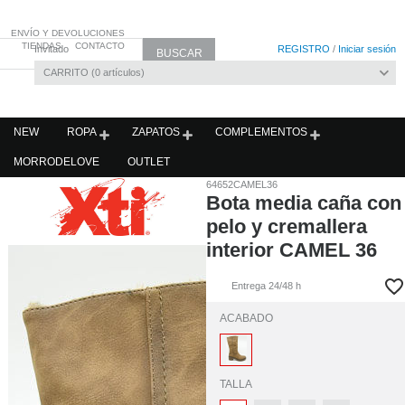
ENVÍO Y DEVOLUCIONES
TIENDAS
CONTACTO
Invitado
REGISTRO
/
Iniciar sesión
CARRITO
0
artículos
NEW
ROPA
ZAPATOS
COMPLEMENTOS
MORRODELOVE
OUTLET
64652CAMEL36
Bota media caña con
pelo y cremallera
interior CAMEL 36
Entrega 24/48 h
ACABADO
TALLA