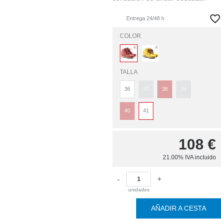
Entrega 24/48 h
COLOR
TALLA
36
37
38
39
40
41
108
€
21.00%
IVA incluido
-
+
unidades
AÑADIR A CESTA