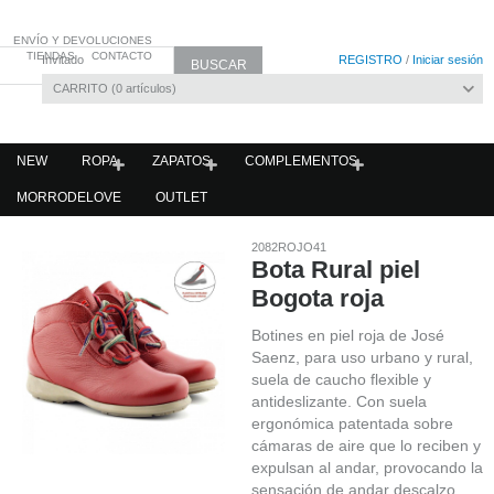
ENVÍO Y DEVOLUCIONES
TIENDAS
CONTACTO
Invitado
REGISTRO
/
Iniciar sesión
CARRITO
0
artículos
NEW
ROPA
ZAPATOS
COMPLEMENTOS
MORRODELOVE
OUTLET
2082ROJO41
Bota Rural piel
Bogota roja
Botines en piel roja de José
Saenz, para uso urbano y rural,
suela de caucho flexible y
antideslizante. Con suela
ergonómica patentada sobre
cámaras de aire que lo reciben y
expulsan al andar, provocando la
sensación de andar descalzo.