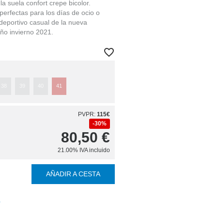
la suela confort crepe bicolor.
erfectas para los días de ocio o
 deportivo casual de la nueva
ño invierno 2021.
38
39
40
41
PVPR:
115€
30%
80,50
€
21.00%
IVA incluido
AÑADIR A CESTA