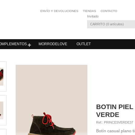
ENVÍO Y DEVOLUCIONES
TIENDAS
CONTACTO
Invitado
CARRITO
0
artículos
OMPLEMENTOS
MORRODELOVE
OUTLET
BOTIN PIE
VERDE
Ref.:
PRINCESVERDE37
Botín casual plano t