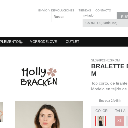
ENVÍO Y DEVOLUCIONES
TIENDAS
CONTACTO
Invitado
CARRITO
0
artículos
PLEMENTOS
MORRODELOVE
OUTLET
SL326P21NEGROM
BRALETTE 
M
Top corto, de tirante
Modelo en tejido de
Entrega 24/48 h
COLOR
TALLA
XS