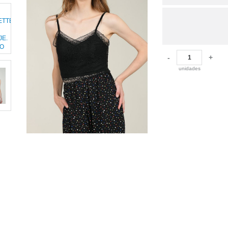
-
+
unidades