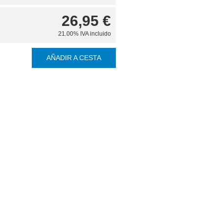
26,95
€
21.00%
IVA incluido
AÑADIR A CESTA