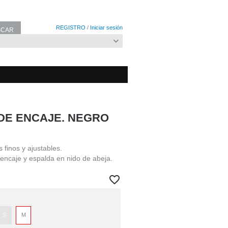
REGISTRO
/
Iniciar sesión
DE ENCAJE. NEGRO
s finos y ajustables.
 encaje y espalda en nido de abeja.
S
M