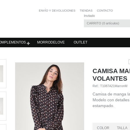
ENVÍO Y DEVOLUCIONES
TIENDAS
CONTACTO
Invitado
CARRITO
0
artículos
OMPLEMENTOS
MORRODELOVE
OUTLET
CAMISA MA
VOLANTES
Ref.:
T1087A21MarronM
Camisa de manga lar
Modelo con detalles 
estampado.
COLOR
TALLA