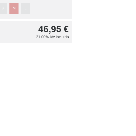
S
M
L
46,95
€
21.00%
IVA incluido