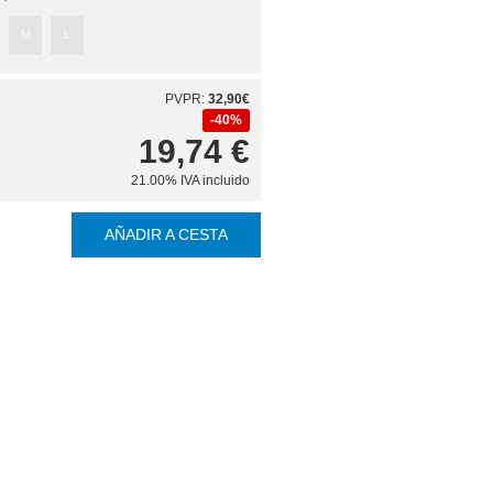
M
L
PVPR:
32,90€
40%
19,74
€
21.00%
IVA incluido
AÑADIR A CESTA