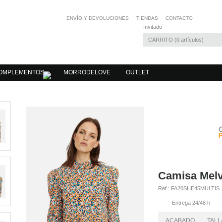
ENVÍO Y DEVOLUCIONES
TIENDAS
CONTACTO
Invitado
CARRITO
0
artículos
OMPLEMENTOS
MORRODELOVE
OUTLET
Camisa Melv
Ref.:
FA20SHE45MULTIS
Entrega 24/48 h
ACABADO
TALL