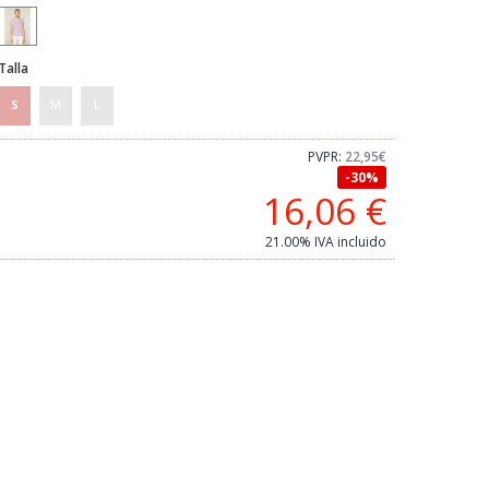
Talla
S
M
L
PVPR:
22,95€
30%
16,06
€
21.00%
IVA incluido