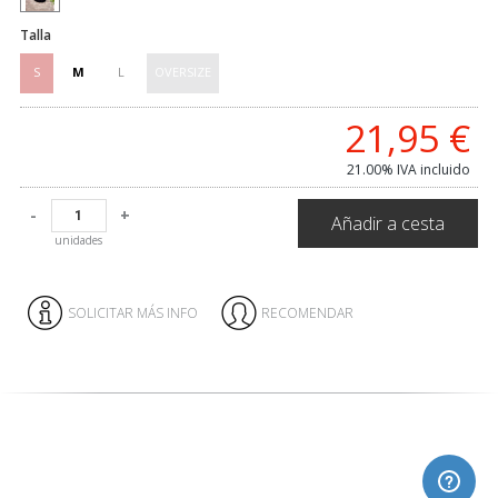
Talla
S
M
L
OVERSIZE
21,95
€
21.00%
IVA incluido
-
+
Añadir a cesta
unidades
SOLICITAR MÁS INFO
RECOMENDAR