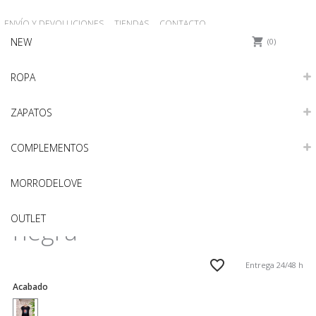
ENVÍO Y DEVOLUCIONES
TIENDAS
CONTACTO
NEW
0
ROPA
ZAPATOS
COMPLEMENTOS
PR20MOR02NEGROM
MORRODELOVE
Camiseta YO DECIDO
OUTLET
negra
Entrega 24/48 h
Acabado