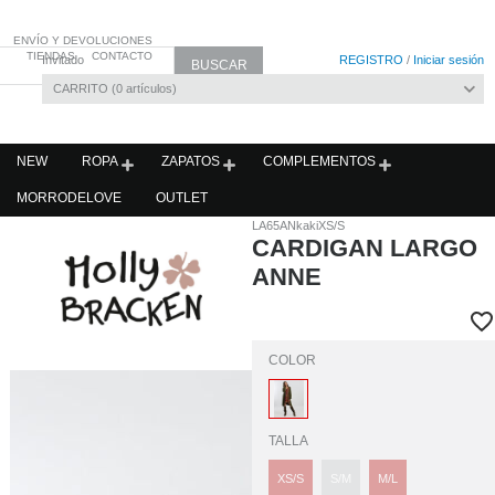
ENVÍO Y DEVOLUCIONES
TIENDAS
CONTACTO
Invitado
REGISTRO
/
Iniciar sesión
CARRITO
0
artículos
NEW
ROPA
ZAPATOS
COMPLEMENTOS
MORRODELOVE
OUTLET
LA65ANkakiXS/S
CARDIGAN LARGO
ANNE
COLOR
TALLA
XS/S
S/M
M/L