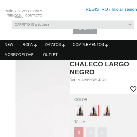
REGISTRO
/
Iniciar sesión
ENVÍO Y DEVOLUCIONES
TIENDAS
CONTACTO
Invitado
CARRITO
0
artículos
NEW
ROPA
ZAPATOS
COMPLEMENTOS
MORRODELOVE
OUTLET
CHALECO LARGO
NEGRO
Ref.:
MIAMIBHNEGROS
COLOR
TALLA
S
M
L