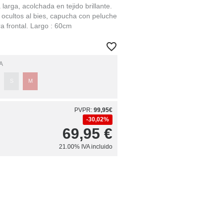
arga, acolchada en tejido brillante.
 ocultos al bies, capucha con peluche
ra frontal. Largo : 60cm
A
S
M
PVPR:
99,95€
30,02%
69,95
€
21.00%
IVA incluido