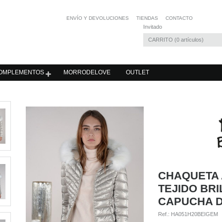
ENVÍO Y DEVOLUCIONES
TIENDAS
CONTACTO
Invitado
CARRITO
0
artículos
OMPLEMENTOS
MORRODELOVE
OUTLET
CHAQUETA
TEJIDO BR
CAPUCHA D
Ref.:
HA051H20BEIGEM