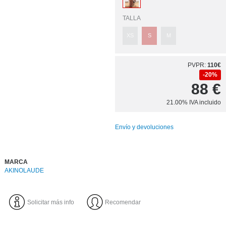
TALLA
XS
S
M
PVPR:
110€
20%
88
€
21.00%
IVA incluido
Envío y devoluciones
MARCA
AKINOLAUDE
Solicitar más info
Recomendar