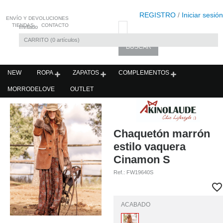
REGISTRO
/
Iniciar sesión
ENVÍO Y DEVOLUCIONES
TIENDAS
CONTACTO
Invitado
CARRITO
0
artículos
NEW
ROPA
ZAPATOS
COMPLEMENTOS
MORRODELOVE
OUTLET
Chaquetón marrón
estilo vaquera
Cinamon S
Ref.:
FW19640S
ACABADO