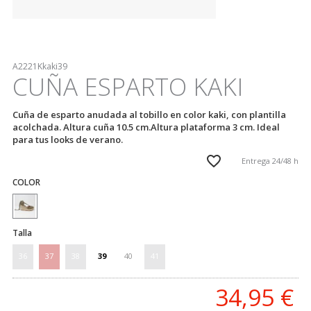
A2221Kkaki39
CUÑA ESPARTO KAKI
Cuña de esparto anudada al tobillo en color kaki, con plantilla
acolchada. Altura cuña 10.5 cm.Altura plataforma 3 cm. Ideal
para tus looks de verano.
Entrega 24/48 h
COLOR
Talla
36
37
38
39
40
41
34,95
€