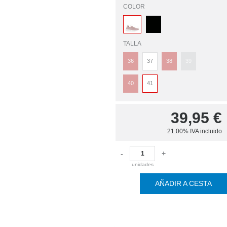
COLOR
TALLA
36
37
38
39
40
41
39,95
€
21.00%
IVA incluido
-
+
unidades
AÑADIR A CESTA