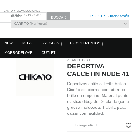
ENVÍO Y DEVOLUCIONES
TIENDAS
CONTACTO
Invitado
REGISTRO
/
Iniciar sesión
CARRITO
0
artículos
NEW
ROPA
ZAPATOS
COMPLEMENTOS
MORRODELOVE
OUTLET
ZITA03NUDE41
DEPORTIVA
CALCETIN NUDE 41
Deportivas estilo calcetín brillos.
Diseño sin cierres con adornos
brillo en empeine. Material punto
elástico dibujado. Suela de goma
gruesa moldeada. Trabilla para
calzar con facilidad.
Entrega 24/48 h