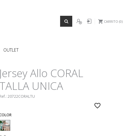
REGISTRO
Iniciar sesión
CARRITO
0
OUTLET
Jersey Allo CORAL
TALLA UNICA
Ref.:
20722CORALTU
COLOR