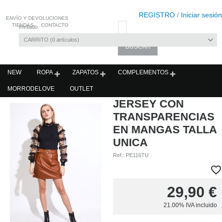
REGISTRO
/
Iniciar sesión
ENVÍO Y DEVOLUCIONES
TIENDAS
CONTACTO
Invitado
CARRITO
0
artículos
NEW
ROPA
ZAPATOS
COMPLEMENTOS
MORRODELOVE
OUTLET
JERSEY CON
TRANSPARENCIAS
EN MANGAS TALLA
UNICA
Ref.:
PE116TU
29,90
€
21.00%
IVA incluido