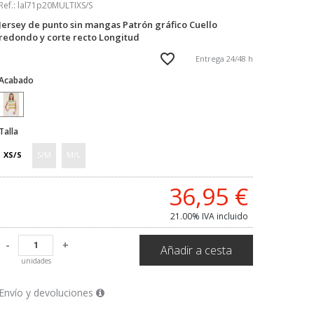
Ref.:
lal71p20MULTIXS/S
Jersey de punto sin mangas Patrón gráfico Cuello
redondo y corte recto Longitud
Entrega 24/48 h
Acabado
Talla
XS/S
S/M
M/L
36,95
€
21.00%
IVA incluido
-
+
Añadir a cesta
unidades
Envío y devoluciones