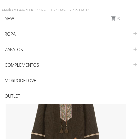
ENVÍO Y DEVOLUCIONES
TIENDAS
CONTACTO
NEW
REGISTRO
Iniciar sesión
0
ROPA
ZAPATOS
COMPLEMENTOS
MORRODELOVE
OUTLET