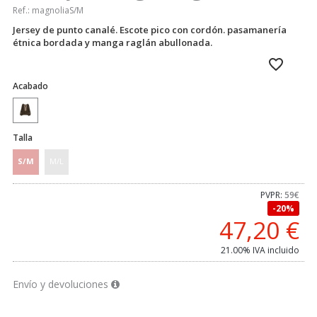
Ref.:
magnoliaS/M
Jersey de punto canalé. Escote pico con cordón. pasamanería
étnica bordada y manga raglán abullonada.
Acabado
Talla
S/M
M/L
PVPR:
59€
20%
47,20
€
21.00%
IVA incluido
Envío y devoluciones