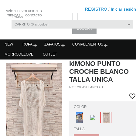
REGISTRO
/
Iniciar sesión
ENVÍO Y DEVOLUCIONES
TIENDAS
CONTACTO
Invitado
CARRITO
0
artículos
NEW
ROPA
ZAPATOS
COMPLEMENTOS
MORRODELOVE
OUTLET
kIMONO PUNTO
CROCHE BLANCO
TALLA UNICA
Ref.:
20519BLANCOTU
COLOR
TALLA