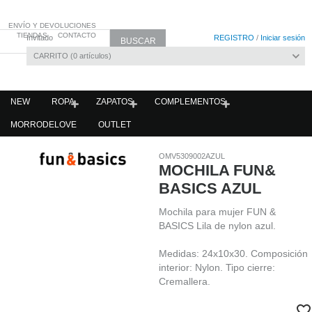
ENVÍO Y DEVOLUCIONES
TIENDAS
CONTACTO
Invitado
REGISTRO
/
Iniciar sesión
CARRITO
0
artículos
NEW
ROPA
ZAPATOS
COMPLEMENTOS
MORRODELOVE
OUTLET
OMV5309002AZUL
MOCHILA FUN&
BASICS AZUL
Mochila para mujer FUN &
BASICS Lila de nylon azul.
Medidas: 24x10x30. Composición
interior: Nylon. Tipo cierre:
Cremallera.