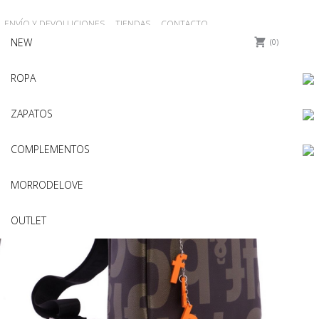
ENVÍO Y DEVOLUCIONES
TIENDAS
CONTACTO
NEW
REGISTRO
Iniciar sesión
0
ROPA
ZAPATOS
COMPLEMENTOS
MORRODELOVE
OUTLET