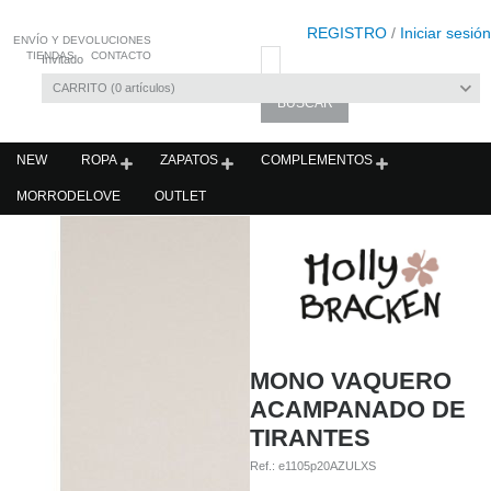
REGISTRO
/
Iniciar sesión
ENVÍO Y DEVOLUCIONES
TIENDAS
CONTACTO
Invitado
CARRITO
0
artículos
NEW
ROPA
ZAPATOS
COMPLEMENTOS
MORRODELOVE
OUTLET
MONO VAQUERO
ACAMPANADO DE
TIRANTES
Ref.:
e1105p20AZULXS