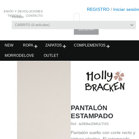
REGISTRO
/
Iniciar sesión
ENVÍO Y DEVOLUCIONES
TIENDAS
CONTACTO
Invitado
CARRITO
0
artículos
NEW
ROPA
ZAPATOS
COMPLEMENTOS
MORRODELOVE
OUTLET
PANTALÓN
ESTAMPADO
Ref.:
la390be20MULTIXS
Pantalón suelto con corte recto y
cintura elastica. El estampado