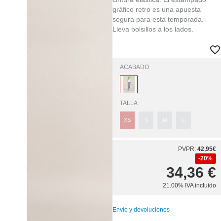
gráfico retro es una apuesta
segura para esta temporada.
Lleva bolsillos a los lados.
ACABADO
TALLA
XS
S
M
L
PVPR:
42,95€
20%
34,36
€
21.00%
IVA incluido
Envío y devoluciones