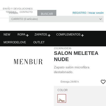
ENVÍO Y DEVOLUCIONES
TIENDAS
CONTACTO
Invitado
REGISTRO
/
Iniciar sesión
CARRITO
0
artículos
NEW
ROPA
ZAPATOS
COMPLEMENTOS
MORRODELOVE
OUTLET
23130NUDE36
SALON MELETEA
NUDE
Zapato salón microfibra
destalonado.
Entrega 24/48 h
COLOR