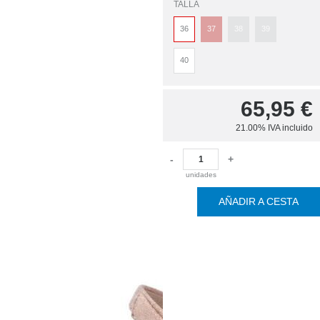
TALLA
36
37
38
39
40
65,95
€
21.00%
IVA incluido
-
+
unidades
AÑADIR A CESTA