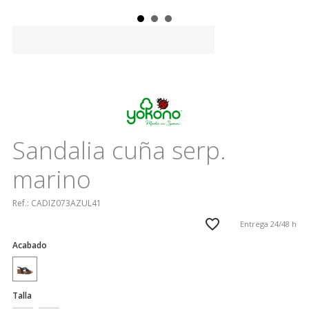
Sandalia cuña serp.
marino
Ref.:
CADIZ073AZUL41
Entrega 24/48 h
Acabado
Talla