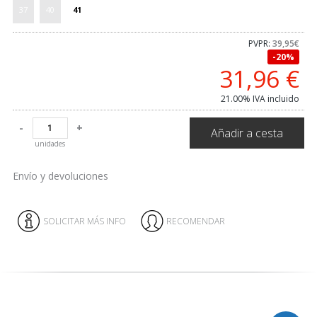
37
40
41
PVPR:
39,95€
20%
31,96
€
21.00%
IVA incluido
-
+
Añadir a cesta
unidades
Envío y devoluciones
SOLICITAR MÁS INFO
RECOMENDAR