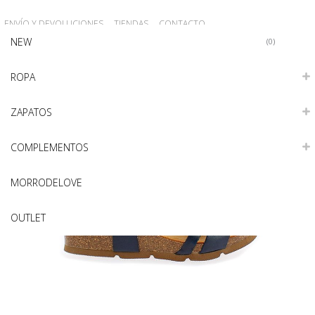
ENVÍO Y DEVOLUCIONES
TIENDAS
CONTACTO
NEW
REGISTRO
Iniciar sesión
0
ROPA
ZAPATOS
COMPLEMENTOS
MORRODELOVE
OUTLET