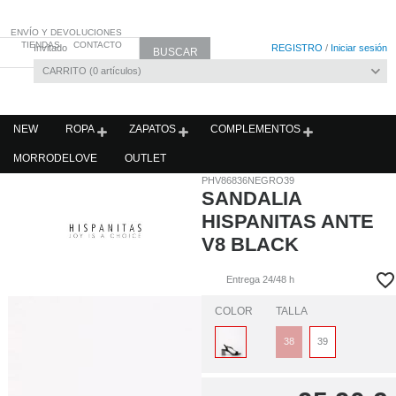
ENVÍO Y DEVOLUCIONES
TIENDAS
CONTACTO
Invitado
REGISTRO
/
Iniciar sesión
CARRITO
0
artículos
NEW
ROPA
ZAPATOS
COMPLEMENTOS
MORRODELOVE
OUTLET
PHV86836NEGRO39
SANDALIA
HISPANITAS ANTE
V8 BLACK
Entrega 24/48 h
COLOR
TALLA
38
39