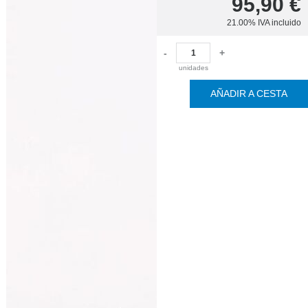
95,90
€
21.00%
IVA incluido
-
+
unidades
AÑADIR A CESTA